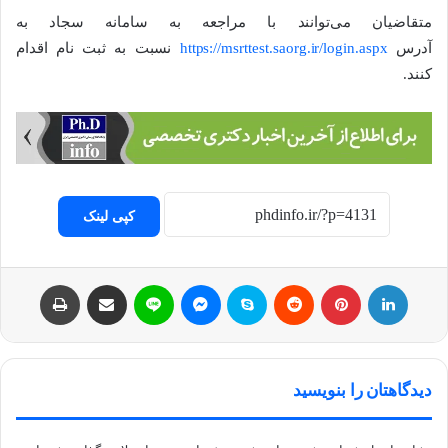
متقاضیان می‌توانند با مراجعه به سامانه سجاد به
آدرس
https://msrttest.saorg.ir/login.aspx
نسبت به ثبت نام اقدام
کنند.
کپی لینک
لینکداین
پینتریست
Reddit
اسکایپ
مسنجر
لاین
اشتراک با ایمیل
چاپ
دیدگاهتان را بنویسید