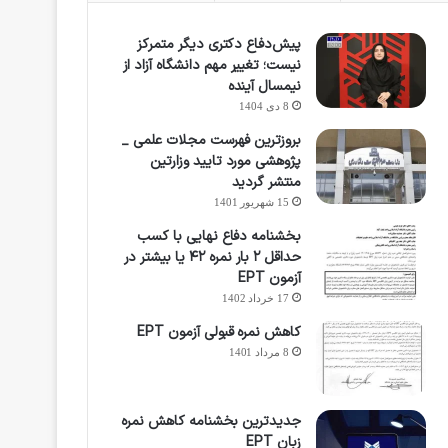
پیش‌دفاع دکتری دیگر متمرکز
نیست؛ تغییر مهم دانشگاه آزاد از
نیمسال آینده
8 دی 1404
بروزترین فهرست مجلات علمی _
پژوهشی مورد تایید وزارتین
منتشر گردید
15 شهریور 1401
بخشنامه دفاع نهایی با کسب
حداقل ۲ بار نمره ۴۲ یا بیشتر در
آزمون EPT
17 خرداد 1402
کاهش نمره قبولی آزمون EPT
8 مرداد 1401
جدیدترین بخشنامه کاهش نمره
زبان EPT