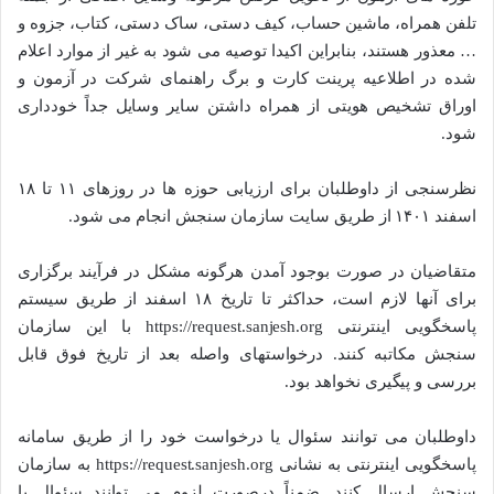
تلفن همراه، ماشین حساب، کیف دستی، ساک دستی، کتاب، جزوه و
… معذور هستند، بنابراین اکیدا توصیه می شود به غیر از موارد اعلام
شده در اطلاعیه پرینت کارت و برگ راهنمای شرکت در آزمون و
اوراق تشخیص هویتی از همراه داشتن سایر وسایل جداً خودداری
شود.
نظرسنجی از داوطلبان برای ارزیابی حوزه ها در روزهای ۱۱ تا ۱۸
اسفند ۱۴۰۱ از طریق سایت سازمان سنجش انجام می شود.
متقاضیان در صورت بوجود آمدن هرگونه مشکل در فرآیند برگزاری
برای آنها لازم است، حداکثر تا تاریخ ۱۸ اسفند از طریق سیستم
پاسخگویی اینترنتی https://request.sanjesh.org با این سازمان
سنجش مکاتبه کنند. درخواستهای واصله بعد از تاریخ فوق قابل
بررسی و پیگیری نخواهد بود.
داوطلبان می توانند سئوال یا درخواست خود را از طریق سامانه
پاسخگویی اینترنتی به نشانی https://request.sanjesh.org به سازمان
سنجش ارسال کنند. ضمناً درصورت لزوم می توانند سئوال یا