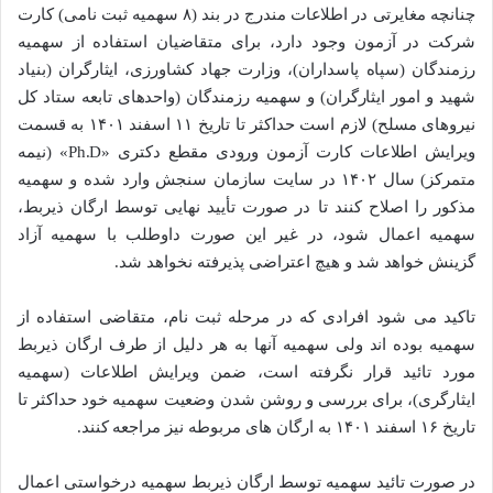
چنانچه مغایرتی در اطلاعات مندرج در بند (۸ سهمیه ثبت نامی) کارت
شرکت در آزمون وجود دارد، برای متقاضیان استفاده از سهمیه
رزمندگان (سپاه پاسداران)، وزارت جهاد کشاورزی، ایثارگران (بنیاد
شهید و امور ایثارگران) و سهمیه رزمندگان (واحدهای تابعه ستاد کل
نیروهای مسلح) لازم است حداکثر تا تاریخ ۱۱ اسفند ۱۴۰۱ به قسمت
ویرایش اطلاعات کارت آزمون ورودی مقطع دکتری «Ph.D» (نیمه
متمرکز) سال ۱۴۰۲ در سایت سازمان سنجش وارد شده و سهمیه
مذکور را اصلاح کنند تا در صورت تأیید نهایی توسط ارگان ذیربط،
سهمیه اعمال شود، در غیر این صورت داوطلب با سهمیه آزاد
گزینش خواهد شد و هیچ اعتراضی پذیرفته نخواهد شد.
تاکید می شود افرادی که در مرحله ثبت نام، متقاضی استفاده از
سهمیه بوده اند ولی سهمیه آنها به هر دلیل از طرف ارگان ذیربط
مورد تائید قرار نگرفته است، ضمن ویرایش اطلاعات (سهمیه
ایثارگری)، برای بررسی و روشن شدن وضعیت سهمیه خود حداکثر تا
تاریخ ۱۶ اسفند ۱۴۰۱ به ارگان های مربوطه نیز مراجعه کنند.
در صورت تائید سهمیه توسط ارگان ذیربط سهمیه درخواستی اعمال