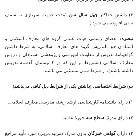
۶) داشتن حداکثر
چهل سال سن
(مدت خدمت سربازی به سقف
سنی افزوده می شود.)
تبصره:
اعضای رسمی هیأت علمی گروه های معارف اسلامی و
استادان حق التدریس گروه های معارف اسلامی، به شرط داشتن
گواهینامۀ تدریس از معاونت آموزشی و پژوهشی اسـتادان و دروس
معارف اسلامی (مشروط بر این که در ۲ نیمسال گذشته تدریس
داشته باشند)، از شرط سنی مستثنی می باشند.
ب) شرایط اختصاصی (داشتن یکی از شرایط ذیل کافی می‌باشد)
۱) دارای دانشنامه کارشناسی ارشد رشته مدرسی معارف اسلامی.
۲) دارای مدرک
سطح سه
حوزۀ علمیه.
۳) دارای
گواهی خبرگان
بدون مدرک (مرتبه مربی) مورد تأیید مراجع