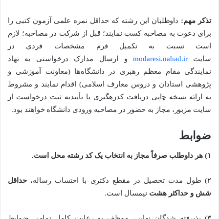
تذکر مهم:
داوطلبان این رشته که حداقل نمره علمی آزمون کتبی را
برای دعوت به مصاحبه کسب نمایند؛ قبل از شرکت در مصاحبه؛ ﻻزم
است نسبت به تکمیل فرم مشخصات فردی در
سایت
modaresi.nahad.ir
و ارسال مدارک درخواستی به نهاد
نمایندگی مقام معظم رهبری در دانشگاه‌ها (معاونت آموزشی و
پژوهشی استادان و دروس معارف اسلامی) اقدام نمایند و مشروط
به ارائه نسخه ﭼاپی دریافت کدرهگیری یا تأییدیه ثبت درخواست از
سایت مزبور، مجاز به حضور در مصاحبه ورودی دانشگاه خواهند بود.
ضوابط
۱) هر داوطلب صرفاً مجاز به انتخاب یک کد رشته محل است.
۲) طول مدت تحصیل در مقطع دکتری با احتساب رساله،
حداقل
شش و حداکثر هشت
نیمسال است.
۳) پذیرفته شدگان نهایی، موظف به رعایت کامل تمامی ضوابط