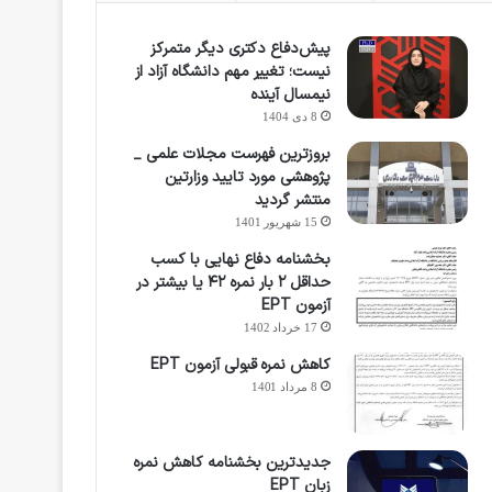
پیش‌دفاع دکتری دیگر متمرکز
نیست؛ تغییر مهم دانشگاه آزاد از
نیمسال آینده
8 دی 1404
بروزترین فهرست مجلات علمی _
پژوهشی مورد تایید وزارتین
منتشر گردید
15 شهریور 1401
بخشنامه دفاع نهایی با کسب
حداقل ۲ بار نمره ۴۲ یا بیشتر در
آزمون EPT
17 خرداد 1402
کاهش نمره قبولی آزمون EPT
8 مرداد 1401
جدیدترین بخشنامه کاهش نمره
زبان EPT