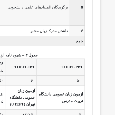
۵
برگزیدگان المپیادهای علمی دانشجویی
۶
داشتن مدرک زبان معتبر
جمع
جدول ۳ – شیوه نامه ارزیابی توانمند (
TS
TOEFL IBT
TOEFL PBT
ic
۵۰
۶۰
۵۰۰
آزمون زبان
آزمون زبان عمومی دانشگاه
عمومی دانشگاه
تربیت مدرس
زب
تهران (UTEPT)
۶۰
۶۰ (۱۲)
۵۰ در سطح 