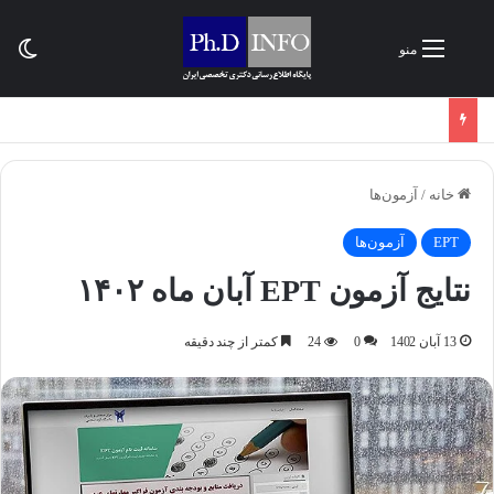
تغی
منو
خانه
/
آزمون‌ها
EPT
آزمون‌ها
نتایج آزمون EPT آبان ماه ۱۴۰۲
13 آبان 1402
0
24
کمتر از چند دقیقه