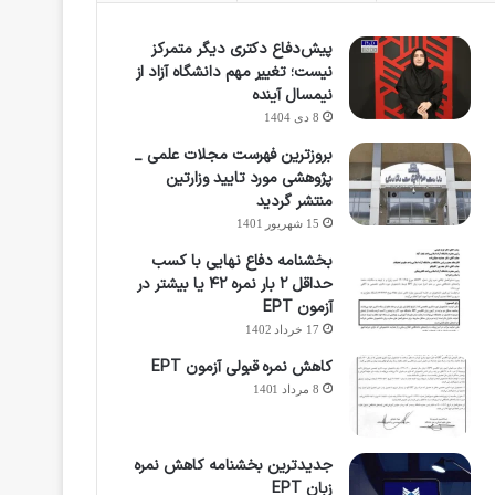
پیش‌دفاع دکتری دیگر متمرکز
نیست؛ تغییر مهم دانشگاه آزاد از
نیمسال آینده
8 دی 1404
بروزترین فهرست مجلات علمی _
پژوهشی مورد تایید وزارتین
منتشر گردید
15 شهریور 1401
بخشنامه دفاع نهایی با کسب
حداقل ۲ بار نمره ۴۲ یا بیشتر در
آزمون EPT
17 خرداد 1402
کاهش نمره قبولی آزمون EPT
8 مرداد 1401
جدیدترین بخشنامه کاهش نمره
زبان EPT