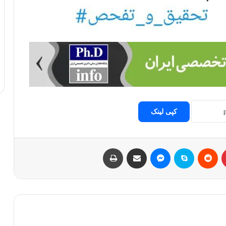
کپی لینک
پینتریست
Reddit
اسکایپ
مسنجر
اشتراک با ایمیل
چاپ