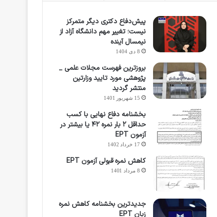
پیش‌دفاع دکتری دیگر متمرکز
نیست؛ تغییر مهم دانشگاه آزاد از
نیمسال آینده
8 دی 1404
بروزترین فهرست مجلات علمی _
پژوهشی مورد تایید وزارتین
منتشر گردید
15 شهریور 1401
بخشنامه دفاع نهایی با کسب
حداقل ۲ بار نمره ۴۲ یا بیشتر در
آزمون EPT
17 خرداد 1402
کاهش نمره قبولی آزمون EPT
8 مرداد 1401
جدیدترین بخشنامه کاهش نمره
زبان EPT