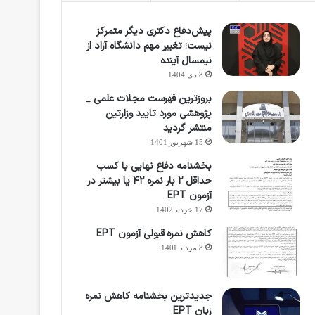
پیش‌دفاع دکتری دیگر متمرکز
نیست؛ تغییر مهم دانشگاه آزاد از
نیمسال آینده
8 دی 1404
بروزترین فهرست مجلات علمی _
پژوهشی مورد تایید وزارتین
منتشر گردید
15 شهریور 1401
بخشنامه دفاع نهایی با کسب
حداقل ۲ بار نمره ۴۲ یا بیشتر در
آزمون EPT
17 خرداد 1402
کاهش نمره قبولی آزمون EPT
8 مرداد 1401
جدیدترین بخشنامه کاهش نمره
زبان EPT