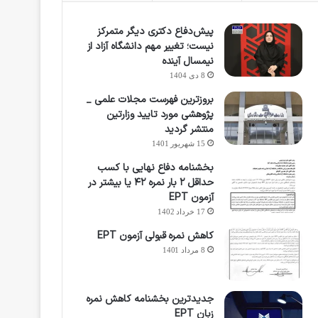
پیش‌دفاع دکتری دیگر متمرکز
نیست؛ تغییر مهم دانشگاه آزاد از
نیمسال آینده
8 دی 1404
بروزترین فهرست مجلات علمی _
پژوهشی مورد تایید وزارتین
منتشر گردید
15 شهریور 1401
بخشنامه دفاع نهایی با کسب
حداقل ۲ بار نمره ۴۲ یا بیشتر در
آزمون EPT
17 خرداد 1402
کاهش نمره قبولی آزمون EPT
8 مرداد 1401
جدیدترین بخشنامه کاهش نمره
زبان EPT