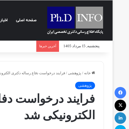
صفحه اصلی
اخبار
پنجشنبه, 15 مرداد 1405
آخرین خبرها
خانه
/
پژوهشی
/
فرایند درخواست دفاع رساله دکتری الکترو
پژوهشی
فیسبوک
فرایند درخواست دفا
ایکس
الکترونیکی شد
لینکداین
اسکایپ