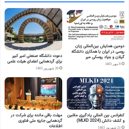
دومین همایش بین‌المللی زبان
روسی در ایران با همکاری دانشگاه
دعوت دانشگاه صنعتی امیر کبیر
گیلان و بنیاد روسکی میر
برای گردهمایی اعضای هیئت علمی
8 مهر 1403
26 شهریور 1403
كنفرانس بين المللی يادگيری ماشين
مهلت باقی مانده برای شرکت در
و كشف دانش (2024 MLKD)
گردهمایی جایزه ملی فناوری
اطلاعات
21 شهریور 1403