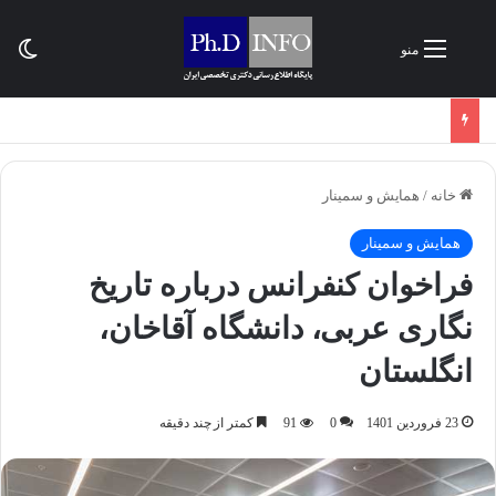
تغی
منو
خانه
/
همایش و سمینار
همایش و سمینار
فراخوان کنفرانس درباره تاریخ
نگاری عربی، دانشگاه آقاخان،
انگلستان
23 فروردین 1401
0
91
کمتر از چند دقیقه