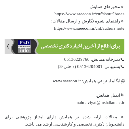
🔹محورهای همایش:
https://www.saeecon.ir/cnf/about?bases
🔹راهنمای شیوه نگارش و ارسال مقالات:
https://www.saeecon.ir/cnf/authors.note
📞دبيرخانه همایش: 05136229760
📞پشتیبانی: 05136204001 (داخلي28)
🌐پايگاه اينترنتي همايش: www.saeecon.ir
🌀ایمیل همایش:
mahdaviyat@mshdiau.ac.ir
🔹 مقالات ارایه شده در همایش دارای امتیاز پژوهشی برای
دانشجویان دکتری تخصصی و کارشناسی ارشد می باشد.