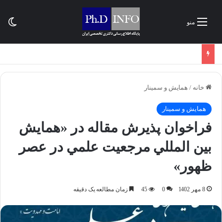
تغی
منو
خانه
/
همایش و سمینار
همایش و سمینار
فراخوان پذیرش مقاله در «همايش
بين المللي مرجعيت علمي در عصر
ظهور»
8 مهر 1402
0
45
زمان مطالعه یک دقیقه