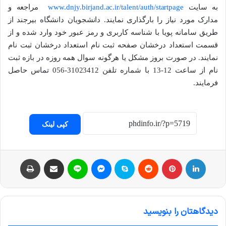
به سایت
www.dnjy.birjand.ac.ir/talent/auth/startpage
مراجعه و
مدارک مورد نیاز را بارگذاری نمایند. دانشجویان دانشگاه بیرجند از
طریق سامانه پویا با شناسه کاربری و رمز عبور خود وارد شده و از
قسمت استعداد درخشان صفحه ثبت نام استعداد درخشان ثبت نام
نمایند. در صورت بروز مشکل یا هرگونه سوال همه روزه در بازه ثبت
نام از ساعت 12-13 با شماره تلفن 31023412-056 تماس حاصل
فرمایند.
کپی لینک
لینکداین
پینتریست
Reddit
اسکایپ
مسنجر
لاین
اشتراک با ایمیل
چاپ
دیدگاهتان را بنویسید