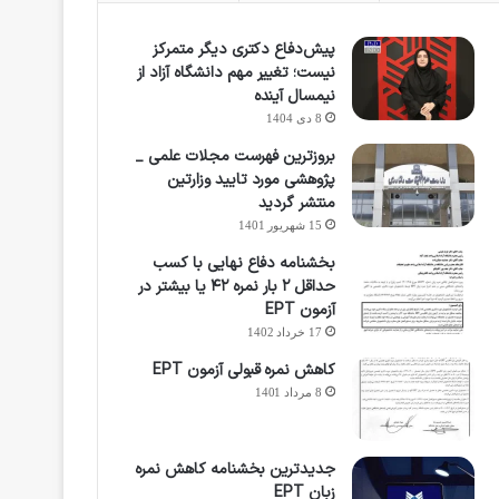
پیش‌دفاع دکتری دیگر متمرکز
نیست؛ تغییر مهم دانشگاه آزاد از
نیمسال آینده
8 دی 1404
بروزترین فهرست مجلات علمی _
پژوهشی مورد تایید وزارتین
منتشر گردید
15 شهریور 1401
بخشنامه دفاع نهایی با کسب
حداقل ۲ بار نمره ۴۲ یا بیشتر در
آزمون EPT
17 خرداد 1402
کاهش نمره قبولی آزمون EPT
8 مرداد 1401
جدیدترین بخشنامه کاهش نمره
زبان EPT