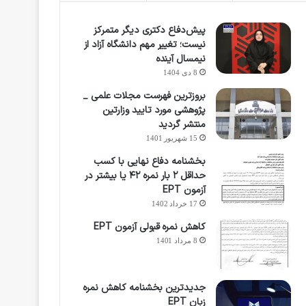
پیش‌دفاع دکتری دیگر متمرکز
نیست؛ تغییر مهم دانشگاه آزاد از
نیمسال آینده
8 دی 1404
بروزترین فهرست مجلات علمی _
پژوهشی مورد تایید وزارتین
منتشر گردید
15 شهریور 1401
بخشنامه دفاع نهایی با کسب
حداقل ۲ بار نمره ۴۲ یا بیشتر در
آزمون EPT
17 خرداد 1402
کاهش نمره قبولی آزمون EPT
8 مرداد 1401
جدیدترین بخشنامه کاهش نمره
زبان EPT