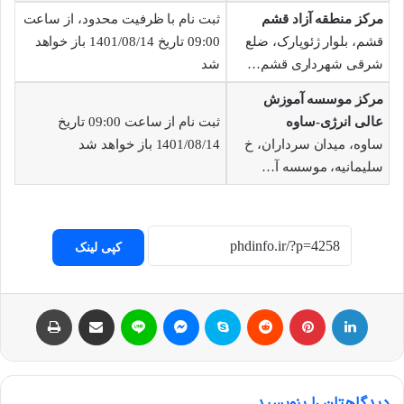
مرکز منطقه آزاد قشم
ثبت نام با ظرفیت محدود، از ساعت
قشم، بلوار ژئوپارک، ضلع
09:00 تاریخ 1401/08/14 باز خواهد
شرقی شهرداری قشم…
شد
مرکز موسسه آموزش
عالی انرژی-ساوه
ثبت نام از ساعت 09:00 تاریخ
ساوه، میدان سرداران، خ
1401/08/14 باز خواهد شد
سلیمانیه، موسسه آ…
کپی لینک
لینکداین
پینتریست
Reddit
اسکایپ
مسنجر
لاین
اشتراک با ایمیل
چاپ
دیدگاهتان را بنویسید