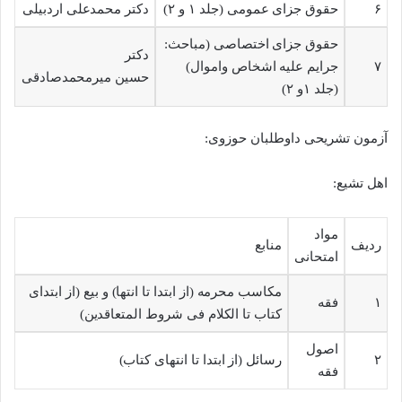
۶
حقوق جزای عمومی (جلد ۱ و ۲)
دکتر محمدعلی اردبیلی
حقوق جزای اختصاصی (مباحث:
دکتر
۷
جرایم علیه اشخاص واموال)
حسین میرمحمدصادقی
(جلد ۱و ۲)
آزمون تشریحی داوطلبان حوزوی:
اهل تشیع:
مواد
ردیف
منابع
امتحانی
مکاسب محرمه (از ابتدا تا انتها) و بیع (از ابتدای
۱
فقه
کتاب تا الکلام فی شروط المتعاقدین)
اصول
۲
رسائل (از ابتدا تا انتهای کتاب)
فقه