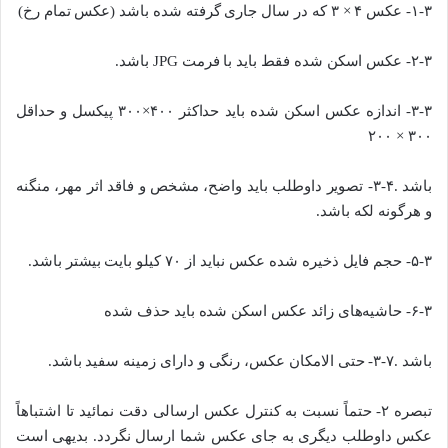
۱-۳- عکس ۴ × ۳ که در سال جاری گرفته شده باشد (عکس تمام رخ)
۲-۳- عکس اسکن شده فقط باید با فرمت JPG باشد.
۳-۳- اندازه عکس اسکن شده باید حداکثر ۴۰۰×۳۰۰ پیکسل و حداقل
۳۰۰ × ۲۰۰
باشد .۴-۳- تصویر داوطلب باید واضح، مشخص و فاقد اثر مهر، منگنه
و هرگونه لکه باشد.
۵-۳- حجم فایل ذخیره شده عکس نباید از ۷۰ کیلو بایت بیشتر باشد.
۶-۳- حاشیه‌های زائد عکس اسکن شده باید حذف شده
باشد .۷-۳- حتی الامکان عکس، رنگی و دارای زمینه سفید باشد.
تبصره ۲- حتماً نسبت به کنترل عکس ارسالی دقت نمائید تا اشتباهاً
عکس داوطلب دیگری به جای عکس شما ارسال نگردد. بدیهی است