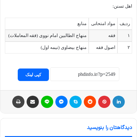
اهل تسنن:
ردیف
مواد امتحانی
منابع
۱
فقه
منهاج الطالبین امام نووی (فقه المعاملات)
۲
اصول فقه
منهاج بیضاوی (نیمه اول)
کپی لینک
لینکداین
پینتریست
Reddit
اسکایپ
مسنجر
لاین
اشتراک با ایمیل
چاپ
دیدگاهتان را بنویسید