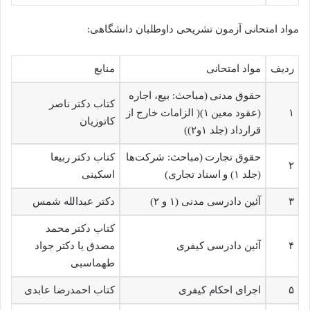
مواد امتحانی آزمون تشریحی داوطلبان دانشگاهی:
ردیف
مواد امتحانی
منابع
حقوق مدنی (مباحث: بیع، اجاره
کتاب دکتر ناصر
۱
(عقود معین ۱)( الزامات خارج از
کاتوزیان
قرارداد (جلد ۱و۲))
حقوق تجارت (مباحث: شرکت‌ها
کتاب دکتر ربیعا
۲
(جلد ۱) و اسناد تجاری)
اسکینی
۳
آئین دادرسی مدنی (۱ و ۲)
دکتر عبدالله شمس
کتاب دکتر محمد
۴
آئین دادرسی کیفری
مصدق یا دکتر جواد
طهماسبی
۵
اجرای احکام کیفری
کتاب احمدرضا عابدی