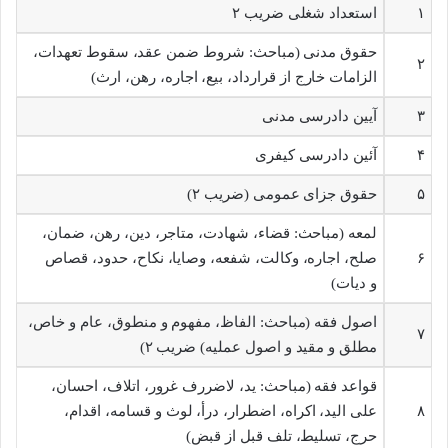
۱
استعداد شغلی ضریب ۲
حقوق مدنی (مباحث: شروط ضمن عقد، سقوط تعهدات،
۲
الزامات خارج از قرارداد، بیع، اجاره، رهن، ارث)
۳
آیین دادرسی مدنی
۴
آئین دادرسی کیفری
۵
حقوق جزای عمومی (ضریب ۲)
لمعه (مباحث: قضاء، شهادت، متاجر، دین، رهن، ضمان،
۶
صلح، اجاره، وکالت، شفعه، وصایا، نکاح، حدود، قصاص
و دیات)
اصول فقه (مباحث: الفاظ، مفهوم و منطوق، عام و خاص،
۷
مطلق و مقید و اصول عملیه) ضریب ۲)
قواعد فقه (مباحث: ید، لاضررف غرور، اتلاف، احسان،
۸
علی الید، اکراه، اضطرار، درأ، لوث و قسامه، اقدام،
حرج، تسلیط، تلف قبل از قبض)