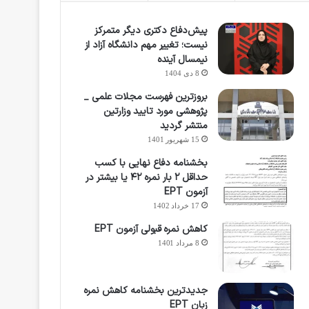
پیش‌دفاع دکتری دیگر متمرکز
نیست؛ تغییر مهم دانشگاه آزاد از
نیمسال آینده
8 دی 1404
بروزترین فهرست مجلات علمی _
پژوهشی مورد تایید وزارتین
منتشر گردید
15 شهریور 1401
بخشنامه دفاع نهایی با کسب
حداقل ۲ بار نمره ۴۲ یا بیشتر در
آزمون EPT
17 خرداد 1402
کاهش نمره قبولی آزمون EPT
8 مرداد 1401
جدیدترین بخشنامه کاهش نمره
زبان EPT