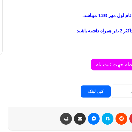
 مهر 1403 میباشد.
ته باشند.
طه جهت ثبت نام
کپی لینک
پینتریست
Reddit
اسکایپ
مسنجر
اشتراک با ایمیل
چاپ