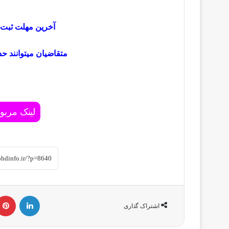
آخرین مهلت ثبت نام اول
متقاضیان میتوانند حداکثر 2 نفر همراه داش
لینک مربو
لینکداین
اشتراک گذاری