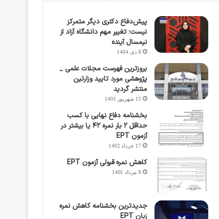
پیش‌دفاع دکتری دیگر متمرکز
نیست؛ تغییر مهم دانشگاه آزاد از
نیمسال آینده
8 دی 1404
بروزترین فهرست مجلات علمی _
پژوهشی مورد تایید وزارتین
منتشر گردید
15 شهریور 1401
بخشنامه دفاع نهایی با کسب
حداقل ۲ بار نمره ۴۲ یا بیشتر در
آزمون EPT
17 خرداد 1402
کاهش نمره قبولی آزمون EPT
8 مرداد 1401
جدیدترین بخشنامه کاهش نمره
زبان EPT