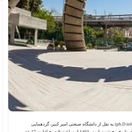
(ph.D info) به نقل از دانشگاه صنعتی امیر کبیر، گردهمایی
سالیانه اعضای هیئت علمی دانشگاه صنعتی امیر کبیر در تاریخ پنج شنبه 5 مهر 1403 از ساعت 8 صبح لغایت 17 عصر