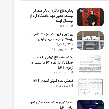
پیش‌دفاع دکتری دیگر متمرکز
نیست؛ تغییر مهم دانشگاه آزاد از
نیمسال آینده
8 دی 1404
بروزترین فهرست مجلات علمی _
پژوهشی مورد تایید وزارتین
منتشر گردید
15 شهریور 1401
بخشنامه دفاع نهایی با کسب
حداقل ۲ بار نمره ۴۲ یا بیشتر در
آزمون EPT
17 خرداد 1402
کاهش نمره قبولی آزمون EPT
8 مرداد 1401
جدیدترین بخشنامه کاهش نمره
زبان EPT