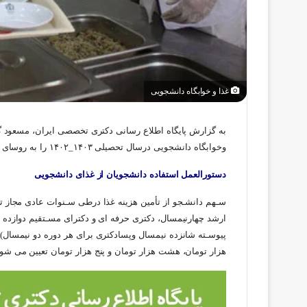
غذا و خوابگاه دانشجویی
به گزارش پایگاه اطلاع رسانی دکتری تخصصی ایران، مسعود گ
وخوابگاه دانشجویی درسال تحصیلی ۱۴۰۳_۱۴۰۲ را به روسای دانشگاه ها ابلاغ کرد متن این دستورالعمل به شرح زیر است:
دستورالعمل استفاده دانشجویان از غذای دانشجویی
سـهم دانشـجو از تأمین هزینه غذا درطی سـنوات عادی مجاز
ارشد چهارنیمسال، دکتری حرفه ای و دکترای مسـتقیم دوازد
پیوسـته شانزده نیمسال وپسادکتری برای هر دوره دو نیمسال)،
هزار تومان، هشت هزار تومان و پنج هزار تومان تعیین می شود