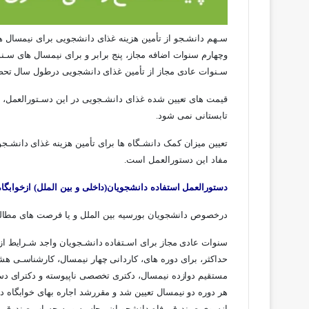
سـهم دانشـجو از تأمین هزینه غذای دانشجویی برای نیمسال ه
وچهارم سنوات اضافه مجاز، پنج برابر و برای نیمسال های سـ
سـنوات عادی مجاز از تأمین غذای دانشجویی درطول سال تح
قیمت های تعیین شده غذای دانشـجویی در این دسـتورالعمل، 
تابستانی نمی شود.
تعیین میزان کمک دانشـگاه ها برای تأمین هزینه غذای دانشـج
مفاد این دستورالعمل است.
دستورالعمل استفاده دانشجویان(داخلی و بین الملل) ازخوابگا
درخصوص دانشجویان بورسیه بین الملل و یا فرصت های مطالع
سنوات عادی مجاز برای اسـتفاده دانشـجویان واجد شـرایط از
حداکثر، برای دوره های، کاردانی چهار نیمسال، کارشناسـی ه
مستقیم دوازده نیمسال، دکتری تخصصی ناپیوسته و دکترای دس
هر دوره دو نیمسال تعیین شد و مقررشد اجاره بهای خوابگاه 