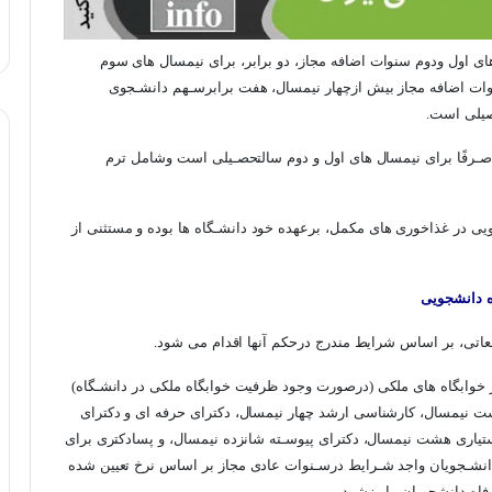
ای اول ودوم سنوات اضافه مجاز، دو برابر، برای نیمسال های سوم
نوات اضافه مجاز بیش ازچهار نیمسال، هفت برابرسـهم دانشـجوی
صیلی است.
صـرفًا برای نیمسال های اول و دوم سالتحصـیلی است وشامل ترم
ویی در غذاخوری های مکمل، برعهده خود دانشـگاه ها بوده و مستثنی از
ه دانشجویی
اتی، بر اساس شرایط مندرج درحکم آنها اقدام می شود.
 خوابگاه های ملکی (درصورت وجود ظرفیت خوابگاه ملکی در دانشـگاه)
شت نیمسال، کارشناسی ارشد چهار نیمسال، دکترای حرفه ای و دکترای
تیاری هشت نیمسال، دکترای پیوسـته شانزده نیمسال، و پسادکتری برای
دانشـجویان واجد شـرایط درسـنوات عادی مجاز بر اساس نرخ تعیین شده