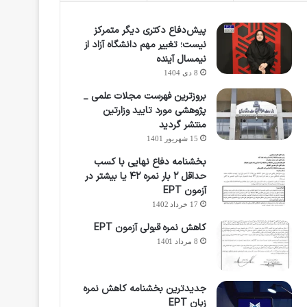
پیش‌دفاع دکتری دیگر متمرکز
نیست؛ تغییر مهم دانشگاه آزاد از
نیمسال آینده
8 دی 1404
بروزترین فهرست مجلات علمی _
پژوهشی مورد تایید وزارتین
منتشر گردید
15 شهریور 1401
بخشنامه دفاع نهایی با کسب
حداقل ۲ بار نمره ۴۲ یا بیشتر در
آزمون EPT
17 خرداد 1402
کاهش نمره قبولی آزمون EPT
8 مرداد 1401
جدیدترین بخشنامه کاهش نمره
زبان EPT