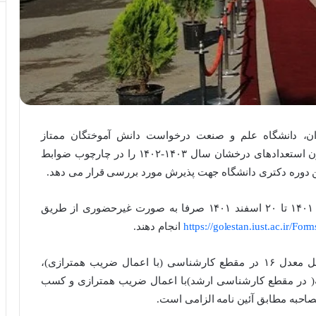
ان، دانشگاه علم و صنعت درخواست دانش آموختگان ممتاز
کارشناسی ارشد برای ورود به دوره دکتری بدون آزمون استعدادهای درخشان سال ۱۴۰۳-۱۴۰۲ را در چارچوب ضوابط
ن دوره دکتری دانشگاه جهت پذیرش مورد بررسی قرار می دهد.
متقاضیان باید ثبت نام اولیه خود را از تاریخ ۵ اسفند ۱۴۰۱ تا ۲۰ اسفند ۱۴۰۱ صرفا به صورت غیرحضوری از طریق
https://golestan.iust.ac.ir/Fo
انجام دهند.
شرایط عمومی پذیرش عبارت است از؛ داشتن حداقل معدل ۱۶ در مقطع کارشناسی (با اعمال ضریب همترازی)،
نمره پایان نامه( در مقطع کارشناسی ارشد)با اعمال ضریب همترازی و کسب