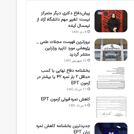
پیش‌دفاع دکتری دیگر متمرکز
نیست؛ تغییر مهم دانشگاه آزاد از
نیمسال آینده
8 دی 1404
بروزترین فهرست مجلات علمی _
پژوهشی مورد تایید وزارتین
منتشر گردید
15 شهریور 1401
بخشنامه دفاع نهایی با کسب
حداقل ۲ بار نمره ۴۲ یا بیشتر در
آزمون EPT
17 خرداد 1402
کاهش نمره قبولی آزمون EPT
8 مرداد 1401
جدیدترین بخشنامه کاهش نمره
زبان EPT