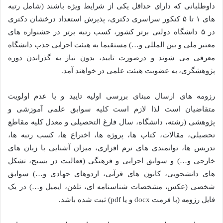
داوطلبانی که دارای حداقل یکی از شرایط ویژه باشند (شامل رتبه
های ۱ تا ۵ کنکور سراسری دکتری، پذیرش استعداد درخشان دکتری
در ۵ دانشگاه دولتی برتر کشور، کسب رتبه برتر در جشنواره های
معتبر ملی و بین المللی و…) مستقیما به هیئت اجرایی جذب دانشگاه
معرفی می شوند و درصورت تایید، بدون نیاز به گذراندن دوره
پژوهشگری، به عضویت هیئت علمی در خواهند آمد.
رزومه های ارسال مبنای بررسی اولیه تایید و یا عدم اولویت
متقاضیان است لذا لازم است کلیه سوابق علمی آموزشی و
پژوهشی (رشته، دانشگاه، سال فارغ التحصیلی و معدل کلیه مقاطع
تحصیلی، مقالات، کتاب ها، پروژه ها، اختراع ها، کسب رتبه ها،
تدریس ها، توانمندی های نرم افزاری، میزان آشنایی با زبان های
خارجی و…) و سوابق اجرایی و فرهنگی (فعالیت در بسیج، تشکل
های دانشجویی، کانون های قرآنی، اردوهای جهادی و…) سوابق
شخصی (عکس، مشخصات شناسنامه ای، تلفن، ایمیل و…) در یک
فایل رزومه (با فرمت docx و یا pdf) ثبت شده باشد.