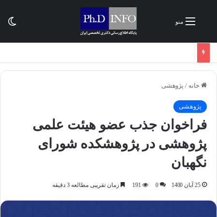
تغی
منو
خانه
/
پژوهشی
پژوهشی
فراخوان جذب عضو هیئت علمی
پژوهشی در پژوهشکده شورای
نگهبان
25 آبان 1400
0
191
زمان تقریبی مطالعه 3 دقیقه