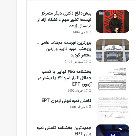
پیش‌دفاع دکتری دیگر متمرکز
نیست؛ تغییر مهم دانشگاه آزاد از
نیمسال آینده
8 دی 1404
بروزترین فهرست مجلات علمی _
پژوهشی مورد تایید وزارتین
منتشر گردید
15 شهریور 1401
بخشنامه دفاع نهایی با کسب
حداقل ۲ بار نمره ۴۲ یا بیشتر در
آزمون EPT
17 خرداد 1402
کاهش نمره قبولی آزمون EPT
8 مرداد 1401
جدیدترین بخشنامه کاهش نمره
زبان EPT