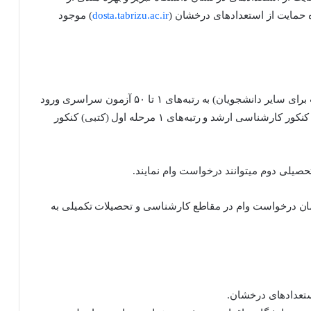
حمایت از استعدادهای درخشان (
dosta.tabrizu.ac.ir
) موجود
۱- پرداخت وام تحصیلی (معادل با ۲ برابر سقف مصوب برای سایر دانشجویان) به رتبه‌های ۱ تا ۵۰ آزمون سراسری ورود
به مقطع کارشناسی، رتبه‌های کل ۱ تا ۳ (بدون سهمیه) کنکور کارشناسی ارشد و رتبه‌های ۱ مرحله اول (کتبی) کنکور
حصیلی دوم میتوانند درخواست وام نمایند.
مان درخواست وام در مقاطع کارشناسی و تحصیلات تکمیلی به
ستعدادهای درخشان.