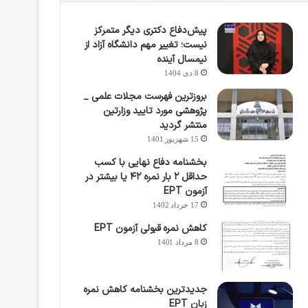
پیش‌دفاع دکتری دیگر متمرکز
نیست؛ تغییر مهم دانشگاه آزاد از
نیمسال آینده
8 دی 1404
بروزترین فهرست مجلات علمی _
پژوهشی مورد تایید وزارتین
منتشر گردید
15 شهریور 1401
بخشنامه دفاع نهایی با کسب
حداقل ۲ بار نمره ۴۲ یا بیشتر در
آزمون EPT
17 خرداد 1402
کاهش نمره قبولی آزمون EPT
8 مرداد 1401
جدیدترین بخشنامه کاهش نمره
زبان EPT