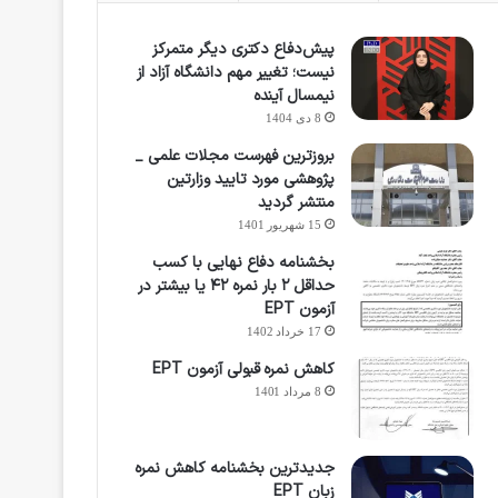
پیش‌دفاع دکتری دیگر متمرکز
نیست؛ تغییر مهم دانشگاه آزاد از
نیمسال آینده
8 دی 1404
بروزترین فهرست مجلات علمی _
پژوهشی مورد تایید وزارتین
منتشر گردید
15 شهریور 1401
بخشنامه دفاع نهایی با کسب
حداقل ۲ بار نمره ۴۲ یا بیشتر در
آزمون EPT
17 خرداد 1402
کاهش نمره قبولی آزمون EPT
8 مرداد 1401
جدیدترین بخشنامه کاهش نمره
زبان EPT