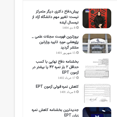
پیش‌دفاع دکتری دیگر متمرکز
نیست؛ تغییر مهم دانشگاه آزاد از
نیمسال آینده
8 دی 1404
بروزترین فهرست مجلات علمی _
پژوهشی مورد تایید وزارتین
منتشر گردید
15 شهریور 1401
بخشنامه دفاع نهایی با کسب
حداقل ۲ بار نمره ۴۲ یا بیشتر در
آزمون EPT
17 خرداد 1402
کاهش نمره قبولی آزمون EPT
8 مرداد 1401
جدیدترین بخشنامه کاهش نمره
زبان EPT