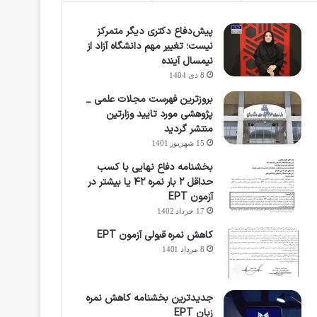
پیش‌دفاع دکتری دیگر متمرکز
نیست؛ تغییر مهم دانشگاه آزاد از
نیمسال آینده
8 دی 1404
بروزترین فهرست مجلات علمی _
پژوهشی مورد تایید وزارتین
منتشر گردید
15 شهریور 1401
بخشنامه دفاع نهایی با کسب
حداقل ۲ بار نمره ۴۲ یا بیشتر در
آزمون EPT
17 خرداد 1402
کاهش نمره قبولی آزمون EPT
8 مرداد 1401
جدیدترین بخشنامه کاهش نمره
زبان EPT