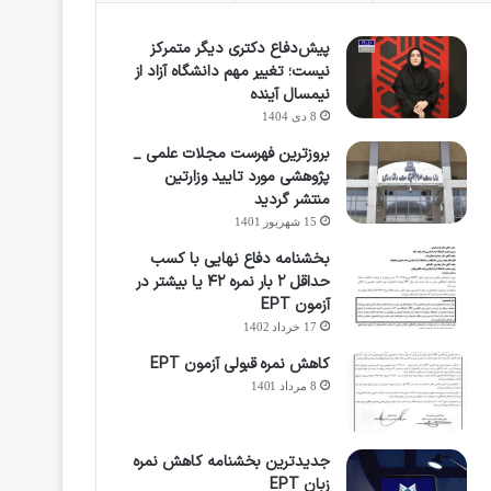
پیش‌دفاع دکتری دیگر متمرکز
نیست؛ تغییر مهم دانشگاه آزاد از
نیمسال آینده
8 دی 1404
بروزترین فهرست مجلات علمی _
پژوهشی مورد تایید وزارتین
منتشر گردید
15 شهریور 1401
بخشنامه دفاع نهایی با کسب
حداقل ۲ بار نمره ۴۲ یا بیشتر در
آزمون EPT
17 خرداد 1402
کاهش نمره قبولی آزمون EPT
8 مرداد 1401
جدیدترین بخشنامه کاهش نمره
زبان EPT