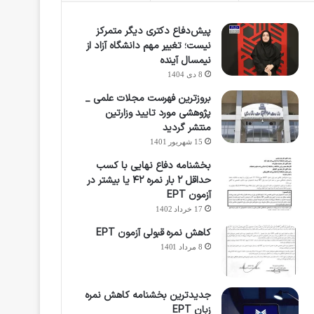
پیش‌دفاع دکتری دیگر متمرکز
نیست؛ تغییر مهم دانشگاه آزاد از
نیمسال آینده
8 دی 1404
بروزترین فهرست مجلات علمی _
پژوهشی مورد تایید وزارتین
منتشر گردید
15 شهریور 1401
بخشنامه دفاع نهایی با کسب
حداقل ۲ بار نمره ۴۲ یا بیشتر در
آزمون EPT
17 خرداد 1402
کاهش نمره قبولی آزمون EPT
8 مرداد 1401
جدیدترین بخشنامه کاهش نمره
زبان EPT