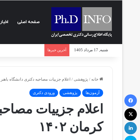
صفحه اصلی
اخبار
شنبه, 17 مرداد 1405
آخرین خبرها
خانه
/
پژوهشی
/
اعلام جزییات مصاحبه دکتری دانشگاه باهنر کرم
آزمون‌ها
پژوهشی
ورودی دکتری
فیسبوک
اعلام جزییات مصاحبه
ایکس
لینکداین
کرمان ۱۴۰۲
اسکایپ