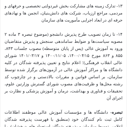
۱۳- تدارک زمینه­‌ های مشارکت بخش­ غیردولتی تخصصی و حرفه­ای و
مردمی، مراجع ارزیاب، شرکت­ های دانش‌بنیان، انجمن ­ها و نهاد‌های
حرفه­ ای در ابعاد اجرایی مأموریت­ های سازمان
۱۴- تا زمان تصویب طرح پذیرش دانشجو (موضوع تبصره ۳ ماده ۲
مصوبه سیاست‌ها و ضوابط ساماندهی سنجش و پذیرش متقاضیان
ورود به آموزش عالی (پس از پایان متوسطه) مصوب جلسات ۸۴۳،
۸۵۵ و ۸۶۳ مورخ ۱۴۰۰/۰۴/۱۵، ۱۴۰۰/۱۱/۰۵ و ۱۴۰۱/۰۳/۱۷ شورای
عالی انقلاب فرهنگی)؛ اعلام نتایج و تعیین پذیرفته شدگان در کلیه
دانشگاه ­ها و مراکز آموزش عالی در آزمون‌های برگزار شده توسط
سازمان، بر اساس قوانین و مقررات بالادستی و در چارچوب کد
رشته محل­‌ها و ظرفیت­‌های مصوب شورای گسترش وزارتین علوم،
تحقیقات و فناوری و بهداشت، درمان و آموزش پزشکی و نظارت بر
اجرای آن
تبصره-
دانشگاه‌ ­ها و مؤسسات آموزش ­عالی موظفند اطلاعات
کامل ثبت­ نام کنندگان خود (منطبق با فهرست پذیرفته شدگان
اعلامی توسط سازمان و پذیرفته شدگان استعداد‌ های درخشان)، را