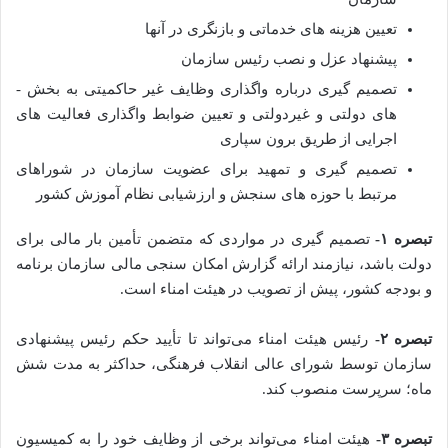
تعیین هزینه‌ ­های خدماتی و بازنگری در آنها
پیشنهاد عزل و نصب رئیس سازمان
تصمیم­ گیری درباره واگذاری وظایف غیر حاکمیتی به بخش ­
های دولتی و غیردولتی و تعیین ضوابط واگذاری فعالیت ­های
اجرایی از طریق برون­ سپاری
تصمیم­ گیری و تمهید برای عضویت سازمان در شورا‌های
مرتبط با حوزه­‌ های سنجش و ارزشیابی نظام آموزش کشور
تبصره ۱-
تصمیم ­گیری در مواردی که متضمن تأمین بار مالی برای
دولت باشد، نیازمند ارائه گزارش امکان­ سنجی مالی سازمان برنامه
و بودجه کشور، پیش از تصویب در هیئت ­امناء است.
تبصره ۲-
رئیس هیئت ­امناء می‌­تواند تا تأیید حکم رئیس پیشنهادی
سازمان توسط شورای ­عالی انقلاب فرهنگی، حداکثر به مدت شش
ماه؛ سرپرست منصوب کند.
تبصره ۳-
هیئت‌ امناء می‌­تواند برخی از وظایف خود را به کمیسیون