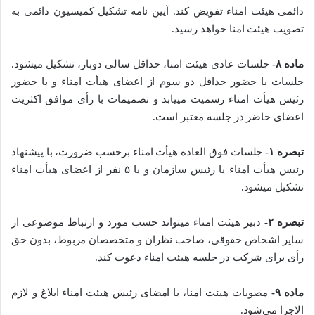
دائمی هیئت‌ امناء تفویض کند. آیین نامه تشکیل کمیسیون دائمی به
تصویب هیئت امنا خواهد رسید.
ماده ۸-
جلسات عادی هیئت امنا، حداقل سالی دوبار، تشکیل می­شود.
جلسات با حضور حداقل دو سوم از اعضای هیأت امناء و با حضور
رئیس هیأت امناء رسمیت می­یابد و تصمیمات با رأی موافق اکثریت
اعضای حاضر در جلسه معتبر است.
تبصره ۱-
جلسات فوق العاده هیأت امناء برحسب ضرورت، با پیشنهاد
رئیس هیأت امناء یا رئیس سازمان و یا ۵ نفر از اعضای هیأت امناء
تشکیل می­شود.
تبصره ۲-
دبیر هیئت امناء می­تواند حسب مورد و ارتباط موضوعی از
سایر اشخاص حقوقی، صاحب ­نظران و متخصصان مربوط، بدون حق
رأی برای شرکت در جلسه هیئت امناء دعوت کند.
ماده ۹-
مصوبات هیئت امنا، با امضای رئیس هیئت امناء ابلاغ و لازم
الاجرا می­‌شود.