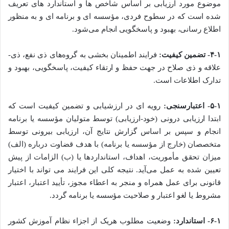
موضوع مورد ارزیابی بر اساس شاخص ­ها و استاندارد‌ های تعریف
شده است که در سطوح فردی، مؤسسه ­ای و برنامه­‌ ای و به منظور
اطلاع ­رسانی، بهبود و پاسخگویی انجام می­‌شود.
۴-۱- تضمین ­کیفیت:
فرایند اطمینان­ بخشی به گروه‌­های ذی نفع، ذی­
علاقه و ذی­ صلاح در جهت حفظ و ارتقاء کیفیت، پاسخگویی، بهبود و
تدارک اطلاعات است.
۵-۱- اعتبارسنجی:
رویه‌ ­ای در ارزشیابی و تضمین کیفیت است که
ابتدا ارزیابی درونی (خود-ارزیابی) توسط متولیان مؤسسه یا برنامه
انجام­ و سپس بر اساس گزارش نتایج آن، ارزیابی ­بیرونی توسط
متخصصان (خارج از مؤسسه یا برنامه) با هدف قضاوت درباره (الف)
میزان تحقق مأموریت، اهداف، استاندارد‌ها یا (ب) الزامات از پیش
تعیین شده به عمل می‌­آید. نتیجه کلی این فرایند می تواند با اختیار
قانونی برای عمل همراه و منجر به اعطاء مجوز، تأیید اعتبار، اعتبار
مشروط یا لغو اعتبار و صلاحیت مؤسسه یا برنامه گردد.
۶-۱- استاندارد:
وضعیت مطلوب هریک از اجزاء نظام آموزش کشور