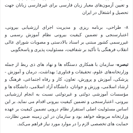
و تعیین آزمون­‌های معیار زبان فارسی برای غیرفارسی زبانان جهت
تحصیل و اشتغال در ایران
۸- طراحی، برنامه ­ریزی و مدیریت اجرای ارزشیابی بیرونی،
اعتبارسنجی و تضمین­ کیفیت بیرونی نظام آموزش رسمی ­و
غیررسمی کشور مبتنی بر اسناد بالادستی و مصوبات شورای ­عالی
انقلاب فرهنگی با تأکید بر شفافیت، مسئولیت ­پذیری و پاسخگویی
تبصره-
سازمان با همکاری دستگاه­‌ ها و نهاد‌ های ذی ­ربط از جمله
وزارتخانه­‌های علوم، تحقیقات و فناوری؛ بهداشت، درمان و آموزش ­
پزشکی، آموزش و پرورش، تعاون، کار­ و رفاه­ اجتماعی، فرهنگ و
ارشاد اسلامی، ورزش و جوانان، دانشگاه آزاد اسلامی، دانشگاه ­ها و
مؤسسات آموزشی دولتی و غیردولتی نسبت ­به انجام ارزشیابی
بیرونی، اعتبارسنجی و تضمین ­کیفیت بیرونی اقدام می­‌ نماید. بر این
اساس مسئولیت اصلی استقرار نظام درونی تضمین ­کیفیت بر عهده
وزارتخانه مربوطه خواهد بود و سازمان در این زمینه ضمن نظارت،
حمایت ­‌های تخصصی لازم را در موارد مورد نیاز فراهم می­‌کند.