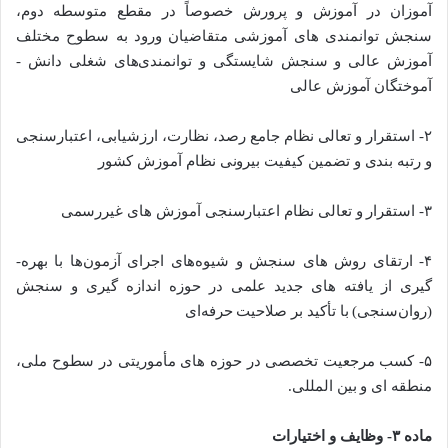
­آموزان در آموزش و پرورش خصوصاً در مقطع متوسطه دوم،
سنجش توانمندی ­های آموزشی متقاضیان ورود به ­سطوح مختلف
آموزش ­عالی و سنجش شایستگی­ و توانمندی­‌های شغلی دانش ­
آموختگان آموزش­ عالی
۲- استقرار و تعالی نظام جامع رصد، نظارت، ارزشیابی، اعتبارسنجی
و رتبه­ بندی و تضمین­ کیفیت بیرونی نظام آموزش کشور
۳- استقرار و تعالی نظام اعتبارسنجی آموزش ­های غیررسمی
۴- ارتقای روش ­های سنجش و شیوه­‌های اجرای آزمون­‌ها با بهره­
گیری از یافته ­های جدید علمی در حوزه اندازه­ گیری و سنجش
(روان‌سنجی) با تأکید بر صلاحیت حرفه‌­ای
۵- کسب مرجعیت تخصصی در حوزه ­های مأموریتی در سطوح ملی،
منطقه­ ای و بین المللی.
ماده ۳- وظایف و اختیارات