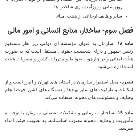
روزرسانی و روزآمدسازی شاخص‌ ­ها
سایر وظایف ارجاعی از هیئت ­‌امناء.
فصل سوم- ساختار، منابع انسانی و امور مالی
ماده ۱۸-
سازمان به­ عنوان مؤسسه­ ای دولتی زیر نظر مستقیم
رئیس جمهور و دارای شخصیت حقوقی مستقل است که به صورت
هیأت­ امنائی و در چارچوب ضوابط و مقررات کشور و مصوبات هیئت
امناء اداره می­‌شود.
تبصره-
محل استقرار سازمان در استان های تهران و البرز است و از
امکانات و ظرفیت­‌ های سایر نهاد‌ها و دستگاه‌­ های کشور جهت انجام
وظایف و مسئولیت ­‌های محوله استفاده می‌­کند.
ماده ۱۹-
ساختار سازمانی­ و تشکیلات تفصیلی سازمان با توجه به
مأموریت و وظایف محوله مصوب اساسنامه، به تصویب هیئت ­امناء
می­رسد.