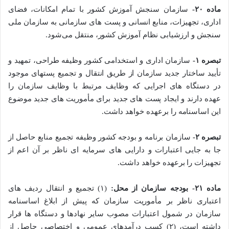
ماده ۲۰-
سازمان سنجش آموزش کشور با تمام امکانات، فضای
اداری، تجهیزات، منابع انسانی و پست ­های سازمانی به سازمان ملی
سنجش و ارزشیابی نظام آموزش کشور، منتقل می­‌شود.
تبصره ۱-
سازمان اداری و استخدامی کشور وظیفه طراحی، تمهید و
تأیید ساختار جدید سازمان از طریق انتقال و تجمیع پست­های موجود
در دستگاه ­‌های اجرایی که وظایف مرتبط با وظایف سازمان را
عهده­ دارند و ایجاد پست­ های جدید برای مأموریت­ های جدید موضوع
این اساسنامه را برعهده خواهد داشت.
تبصره ۲-
سازمان برنامه و بودجه کشور وظیفه تجمیع منابع حاصل از
جا به جایی اعتبارات و دارایی­ های سرمایه ­ای ناظر بر آن اعم از
تجهیزات را برعهده خواهد داشت.
ماده ۲۱- بودجه سازمان از محل:
(۱) تجمیع و انتقال ردیف­­ های
اعتباری ناظر بر مأموریت سازمان که پیش از ابلاغ اساسنامه
سازمان در شمول اعتبارات مصوب سایر نهاد‌ها و دستگاه ­ها قرار
داشته است، (۲) کسب درآمد‌های عمومی و اختصاصی حاصل از