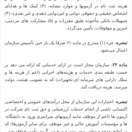
هزینه ثبت نام در آزمون­ها و موارد مشابه، (۳) کمک­ ها و هدایای
اشخاص حقیقی و حقوقی دولتی و غیردولتی (نقدی و غیر نقدی)، (۴)
تسهیلات بانکی مأخوذه طبق مقررات و (۵) مشارکت های مردمی،
خیرین و موقوفات، تأمین می‌گردد.
تبصره-
جزء (۱) مندرج در ماده ۲۱ صرفا یک ­بار حین تأسیس سازمان
اعمال می‌­شود.
ماده ۲۲-
سازمان مجاز است در ازای خدماتی که ارائه می ­دهد بر
حسب طبقه­‌ بندی خدمات و هزینه‌های اجرایی (اعم از هزینه­ ها و
تملک دارایی‌­ های سرمایه ­ای-تجهیزات) که به تصویب هیئتت دولت
می­رسد، هزینه دریافت کند.
تبصره-
اعتبارات این سازمان از محل درآمد‌های عمومی و اختصاصی
اکتسابی ناشی از انجام خدمات ارزشیابی و حق ثبت نام شرکت در
آزمون­ ها (اعم از موظف مانند آزمون­های سراسری ورود به دانشگاه­
ها و مؤسسات آموزش ­عالی و غیر موظف برای سایر آزمون­‌ها) که
در لوایح بودجه سنواتی پیش بینی و درج می­ گردد، تأمین خواهد شد.