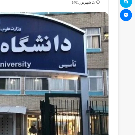
27 شهریور 1401
مسنجر