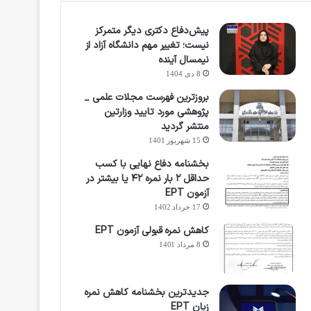
پیش‌دفاع دکتری دیگر متمرکز
نیست؛ تغییر مهم دانشگاه آزاد از
نیمسال آینده
8 دی 1404
بروزترین فهرست مجلات علمی _
پژوهشی مورد تایید وزارتین
منتشر گردید
15 شهریور 1401
بخشنامه دفاع نهایی با کسب
حداقل ۲ بار نمره ۴۲ یا بیشتر در
آزمون EPT
17 خرداد 1402
کاهش نمره قبولی آزمون EPT
8 مرداد 1401
جدیدترین بخشنامه کاهش نمره
زبان EPT