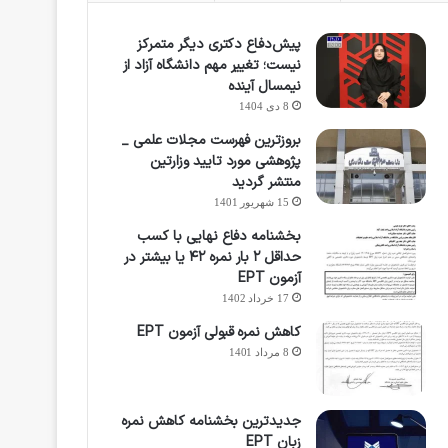
پیش‌دفاع دکتری دیگر متمرکز
نیست؛ تغییر مهم دانشگاه آزاد از
نیمسال آینده
8 دی 1404
بروزترین فهرست مجلات علمی _
پژوهشی مورد تایید وزارتین
منتشر گردید
15 شهریور 1401
بخشنامه دفاع نهایی با کسب
حداقل ۲ بار نمره ۴۲ یا بیشتر در
آزمون EPT
17 خرداد 1402
کاهش نمره قبولی آزمون EPT
8 مرداد 1401
جدیدترین بخشنامه کاهش نمره
زبان EPT