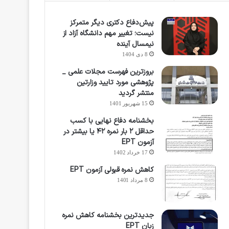
پیش‌دفاع دکتری دیگر متمرکز
نیست؛ تغییر مهم دانشگاه آزاد از
نیمسال آینده
8 دی 1404
بروزترین فهرست مجلات علمی _
پژوهشی مورد تایید وزارتین
منتشر گردید
15 شهریور 1401
بخشنامه دفاع نهایی با کسب
حداقل ۲ بار نمره ۴۲ یا بیشتر در
آزمون EPT
17 خرداد 1402
کاهش نمره قبولی آزمون EPT
8 مرداد 1401
جدیدترین بخشنامه کاهش نمره
زبان EPT